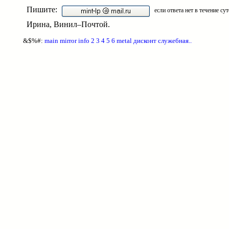
Пишите:
если ответа нет в течение с
Ирина, Винил–Почтой.
&$%#:
main
mirror
info
2
3
4
5
6
metal
дисконт
служебная
.
.