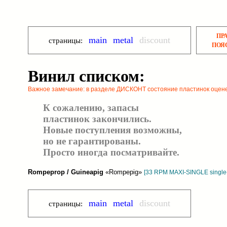
ПР
main
metal
discount
страницы:
ПОЯ
Винил списком:
Важное замечание: в разделе ДИСКОНТ состояние пластинок оцене
К сожалению, запасы
пластинок закончились.
Новые поступления возможны,
но не гарантированы.
Просто иногда посматривайте.
Rompeprop / Guineapig
«Rompepig»
[33 RPM MAXI-SINGLE single-
main
metal
discount
страницы: